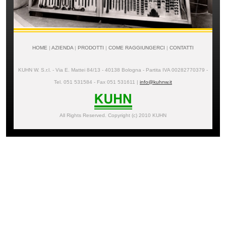
HOME
|
AZIENDA
|
PRODOTTI
|
COME RAGGIUNGERCI
|
CONTATTI
KUHN W. S.r.l. - Via E. Mattei 84/13 - 40138 Bologna - Partita IVA 00282770379 -
Tel. 051 531584 - Fax 051 531611 |
info@kuhnw.it
All Rights Reserved. Copyright (c) 2010 KUHN